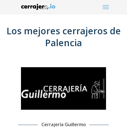
Menu
Skip
to
main
content
Los mejores cerrajeros de
Palencia
Cerrajería Guillermo