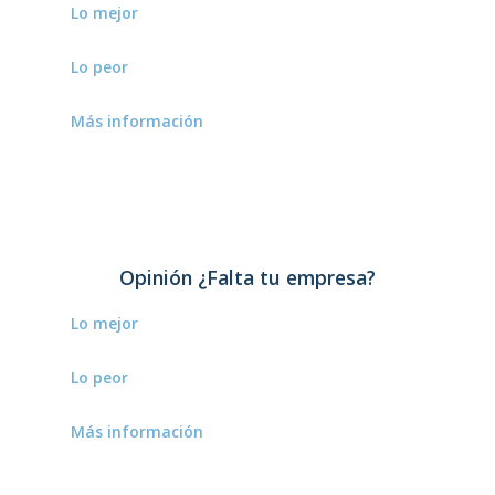
Lo mejor
Estamos deseando conocerlo.
Lo peor
–
Más información
–
Opinión ¿Falta tu empresa?
Lo mejor
Estamos deseando conocerlo.
Lo peor
–
Más información
–