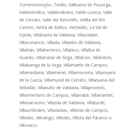
Torremormojón, Triollo, Valbuena de Pisuerga,
Valdeolmillos, Valderrábano, Valde-Ucieza, Valle
de Cerrato, Valle del Retortillo, Velilla del Río
Carrión, Venta de Baños, Vertavillo, La Vid de
Ojeda, Villabasta de Valdavia, Villacidaler,
Villaconancio, Villada, Villaeles de Valdavia,
Villahán, Villaherreros, Villalaco, Villalba de
Guardo, Villalcázar de Sirga, Villalcón, Villalobón,
Villaluenga de la Vega, Villamartín de Campos,
Villamediana, Villameriel, Villamoronta, Villamuera
de la Cueza, Villamuriel de Cerrato, Villanueva del
Rebollar, Villanuño de Valdavia, Villaprovedo,
Villarmentero de Campos, Villarrabé, Villarramiel,
Villasarracino, Villasila de Valdavia, Villaturde,
Villaumbrales, Villaviudas, Villerías de Campos,
Villodre, Villodrigo, Villoldo, Villota del Páramo o
Villovieco.