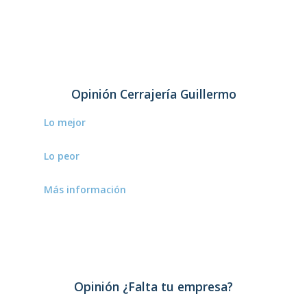
Opinión Cerrajería Guillermo
Lo mejor
Servicio profesional a precios competitivos.
Lo peor
Aún pueden diversificar sus servicios.
Más información
Empresa de cerrajería con servicios las 24
horas.
Opinión ¿Falta tu empresa?