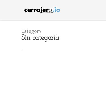
Skip
to
main
content
Category
Sin categoría
Sin 
Gi