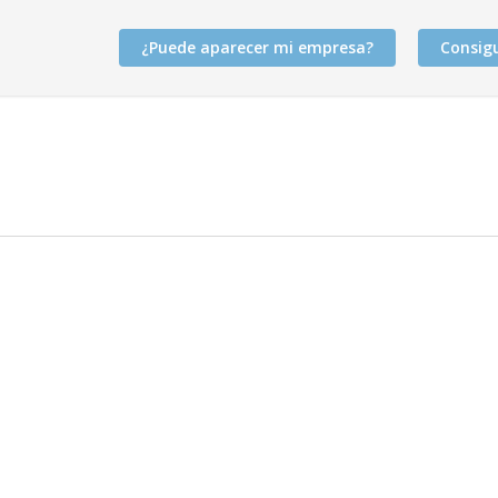
¿Puede aparecer mi empresa?
Consig
categoría
useppe el Mejor Cerrajero en Maspalomas