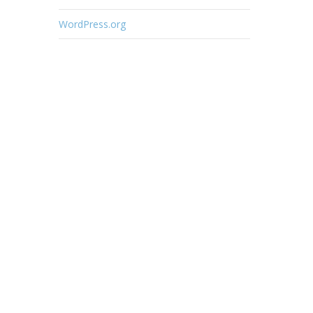
WordPress.org
os
o